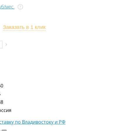
руб/мес
?
Заказать
в 1 клик
50
5
88
оссия
тавку по Владивостоку и РФ