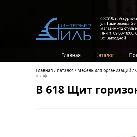
692519, г. Уссурийс
ул. Тимирязева, 29
магазин «12 стулье
Пн-Пт: 09:00-18:00;
С
Вс: Выходной
Главная
Каталог
По
Главная
Каталог
Мебель для организаций
шкаф
В 618 Щит горизо