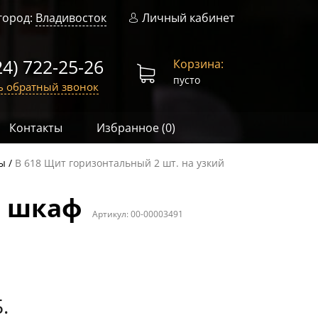
город:
Владивосток
Личный кабинет
24) 722-25-26
Корзина:
пусто
ь обратный звонок
Контакты
Избранное (
0
)
ы
В 618 Щит горизонтальный 2 шт. на узкий
й шкаф
Артикул:
00-00003491
.