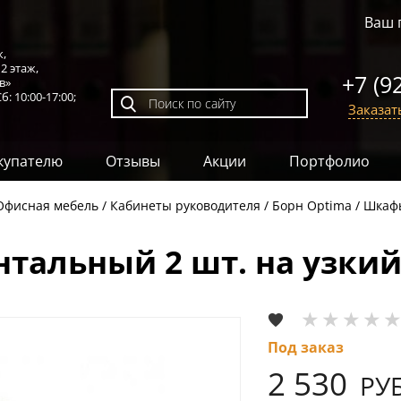
Ваш 
к,
,
2 этаж
,
+7 (9
в»
б: 10:00-17:00;
Заказат
купателю
Отзывы
Акции
Портфолио
Офисная мебель
Кабинеты руководителя
Борн Optima
Шкаф
нтальный 2 шт. на узки
Под заказ
2 530
РУБ