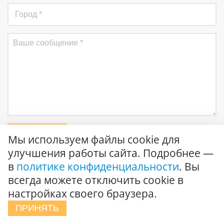
Отправить
Мы используем файлы cookie для
улучшения работы сайта. Подробнее —
Соглашаюсь на
обработку персональных данных
и
в
политике конфиденциальности
. Вы
подтверждаю ознакомление с
политикой конфиденциальности
всегда можете отключить cookie в
настройках своего браузера.
ПРИНЯТЬ
О компании