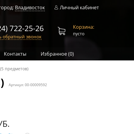
город:
Владивосток
Личный кабинет
24) 722-25-26
Корзина:
пусто
ь обратный звонок
Контакты
Избранное (
0
)
(5 предметов)
)
Артикул:
00-00009592
УБ.