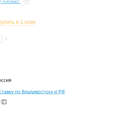
67 руб/мес
?
Купить
в 1 клик
оссия
тавку по Владивостоку и РФ