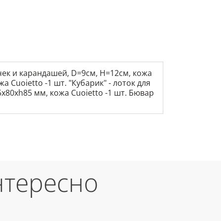
чек и карандашей, D=9см, H=12см, кожа
 Cuoietto -1 шт. "Кубарик" - лоток для
5х80хh85 мм, кожа Cuoietto -1 шт. Бювар
нтересно