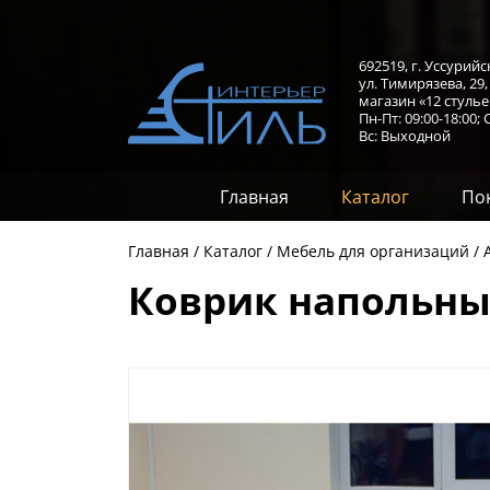
692519, г. Уссурийс
ул. Тимирязева, 29
магазин «12 стулье
Пн-Пт: 09:00-18:00;
С
Вс: Выходной
Главная
Каталог
По
Главная
Каталог
Мебель для организаций
Коврик напольны