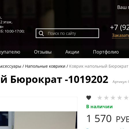
Ваш 
к,
,
2 этаж
,
+7 (9
в»
б: 10:00-17:00;
Заказат
купателю
Отзывы
Акции
Портфолио
Аксессуары
Напольные коврики
Коврик напольный Бюрократ 
й Бюрократ -1019202
Артикул:
В наличии
1 570
РУБ