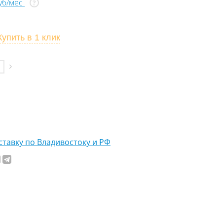
руб/мес
?
Купить
в 1 клик
тавку по Владивостоку и РФ