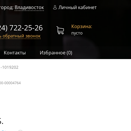
город:
Владивосток
Личный кабинет
24) 722-25-26
Корзина:
пусто
ь обратный звонок
Контакты
Избранное (
0
)
-1019202
00-00004764
.