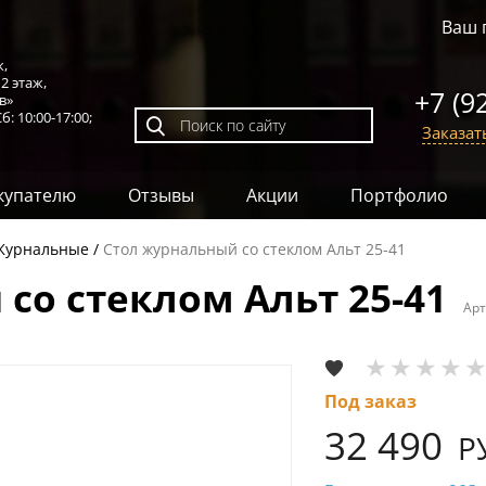
Ваш 
к,
,
2 этаж
,
+7 (9
в»
б: 10:00-17:00;
Заказат
купателю
Отзывы
Акции
Портфолио
Журнальные
Стол журнальный со стеклом Альт 25-41
со стеклом Альт 25-41
Арт
Под заказ
32 490
Р