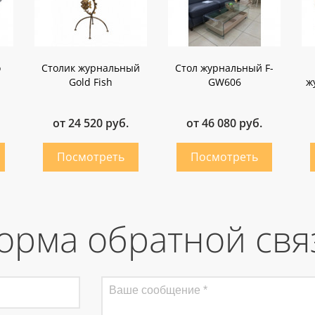
о
Столик журнальный
Стол журнальный F-
Gold Fish
GW606
ж
от 24 520 руб.
от 46 080 руб.
орма обратной свя