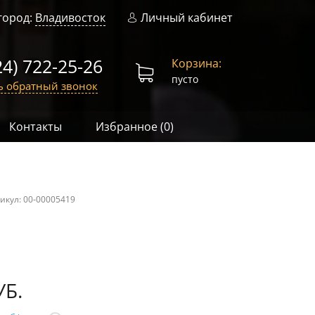
город:
Владивосток
Личный кабинет
24) 722-25-26
Корзина:
пусто
ь обратный звонок
Контакты
Избранное (
0
)
икул:
00-00005419
УБ.