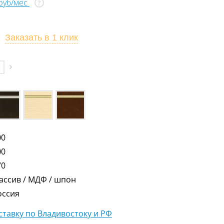
 руб/мес
?
Заказать
в 1 клик
00
00
70
ассив / МДФ / шпон
оссия
тавку по Владивостоку и РФ