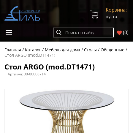
Корзина:
пусто
(
0
)
Главная
Каталог
Мебель для дома
Столы
Обеденные
Стол ARGO (mod.DT1471)
Стол ARGO (mod.DT1471)
Артикул:
00-00008714