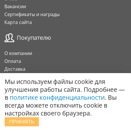
Вакансии
Сертификаты и награды
Карта сайта
Покупателю
О компании
Оплата
Доставка
Гарантии и возврат
Мы используем файлы cookie для
Карта клиента
улучшения работы сайта. Подробнее —
Подарочный сертификат
в
политике конфиденциальности
. Вы
всегда можете отключить cookie в
Сотрудничество
настройках своего браузера.
ПРИНЯТЬ
Поставки под заказ