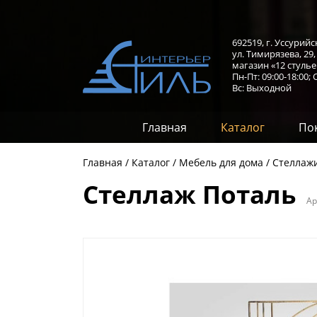
692519, г. Уссурийс
ул. Тимирязева, 29
магазин «12 стулье
Пн-Пт: 09:00-18:00;
С
Вс: Выходной
Главная
Каталог
По
Главная
Каталог
Мебель для дома
Стеллаж
Стеллаж Поталь
Ар