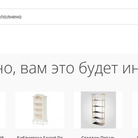
аполнено
о, вам это будет и
08-
Библиотека Secret De
Стеллаж Поталь