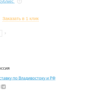
 руб/мес
?
Заказать
в 1 клик
оссия
тавку по Владивостоку и РФ