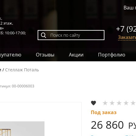
Ваш 
к,
,
2 этаж
,
+7 (9
в»
б: 10:00-17:00;
Заказат
купателю
Отзывы
Акции
Портфолио
и
Стеллаж Поталь
тикул:
00-00006003
Под заказ
26 860
Р