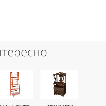
нтересно
WA-T007 Этажерка
Этажерка Элегия