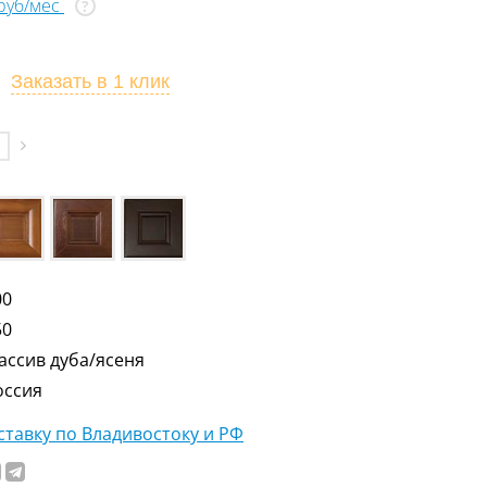
 руб/мес
?
Заказать
в 1 клик
00
50
ассив дуба/ясеня
оссия
тавку по Владивостоку и РФ