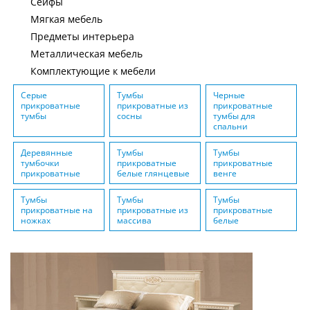
Сейфы
Мягкая мебель
Предметы интерьера
Металлическая мебель
Комплектующие к мебели
Серые
Тумбы
Черные
прикроватные
прикроватные из
прикроватные
тумбы
сосны
тумбы для
спальни
Деревянные
Тумбы
Тумбы
тумбочки
прикроватные
прикроватные
прикроватные
белые глянцевые
венге
Тумбы
Тумбы
Тумбы
прикроватные на
прикроватные из
прикроватные
ножках
массива
белые