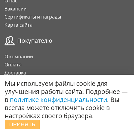
О нас
Вакансии
Сертификаты и награды
Карта сайта
Покупателю
О компании
Оплата
Доставка
Гарантии и возврат
Мы используем файлы cookie для
Карта клиента
улучшения работы сайта. Подробнее —
Подарочный сертификат
в
политике конфиденциальности
. Вы
всегда можете отключить cookie в
Сотрудничество
настройках своего браузера.
ПРИНЯТЬ
Поставки под заказ