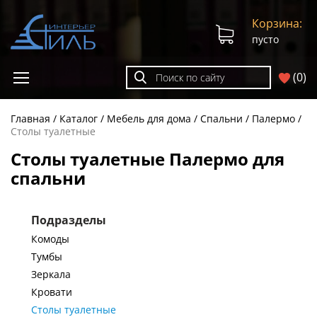
Корзина:
пусто
(
0
)
Главная
Каталог
Мебель для дома
Спальни
Палермо
Столы туалетные
Столы туалетные Палермо для
спальни
Подразделы
Комоды
Тумбы
Зеркала
Кровати
Столы туалетные