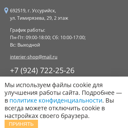
692519, г. Уссурийск,
ул. Тимирязева, 29,
2 этаж
График работы:
Пн-Пт: 09:00-18:00;
Сб: 10:00-17:00;
Вс: Выходной
interier-shop@mail.ru
+7 (924) 722-25-26
8 (4234) 32-17-89
Мы используем файлы cookie для
Заказать обратный звонок
улучшения работы сайта. Подробнее —
в
политике конфиденциальности
. Вы
© ООО "Стиль-Интерьер" 1996 - 2026. Все права
всегда можете отключить cookie в
защищены.
настройках своего браузера.
Политика обработки персональных данных
ПРИНЯТЬ
Сообщить об ошибке