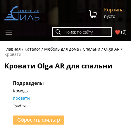
Корзина:
пусто
(
0
)
Главная
Каталог
Мебель для дома
Спальни
Olga AR
Кровати
Кровати Olga AR для спальни
Подразделы
Комоды
Кровати
Тумбы
Сбросить фильтр