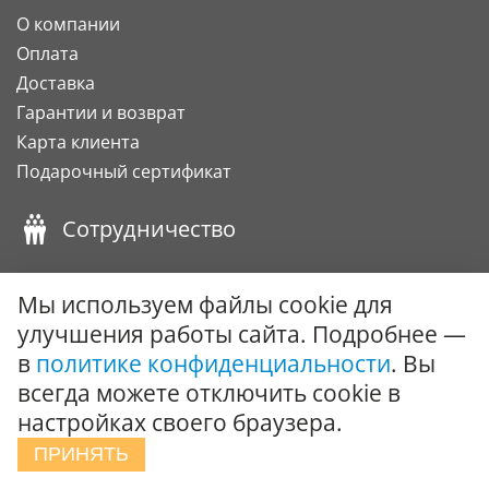
О компании
Оплата
Доставка
Гарантии и возврат
Карта клиента
Подарочный сертификат
Сотрудничество
Поставки под заказ
Мы используем файлы cookie для
Вызов специалиста
улучшения работы сайта. Подробнее —
в
политике конфиденциальности
. Вы
Интернет-магазин
всегда можете отключить cookie в
настройках своего браузера.
Рабочий график
ПРИНЯТЬ