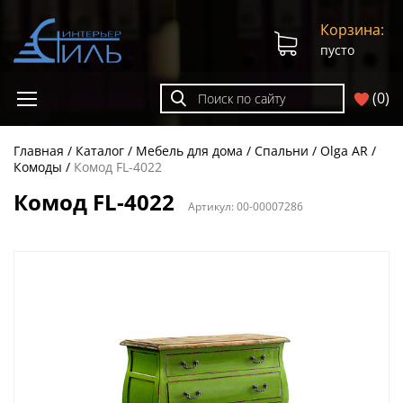
Корзина:
пусто
(
0
)
Главная
Каталог
Мебель для дома
Спальни
Olga AR
Комоды
Комод FL-4022
Комод FL-4022
Артикул:
00-00007286