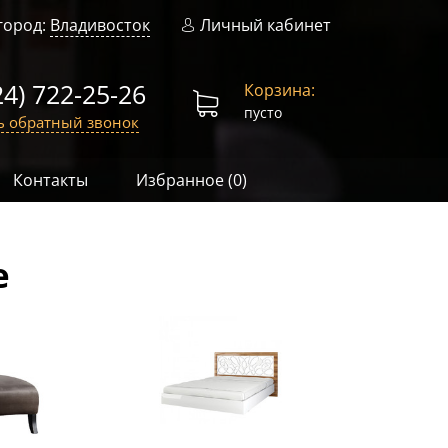
город:
Владивосток
Личный кабинет
24) 722-25-26
Корзина:
пусто
ь обратный звонок
Контакты
Избранное (
0
)
е