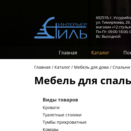
692519, г. Уссурийс
ул. Тимирязева, 29
магазин «12 стулье
Пн-Пт: 09:00-18:00;
С
Вс: Выходной
Главная
Каталог
По
Главная
Каталог
Мебель для дома
Спальни
Мебель для спал
Виды товаров
Кровати
Туалетные столики
Тумбы прикроватные
Комоды