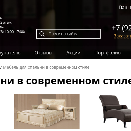
Ваш 
к,
,
2 этаж
,
+7 (9
в»
б: 10:00-17:00;
Заказат
купателю
Отзывы
Акции
Портфолио
Мебель для спальни в современном стиле
ьни в современном стил