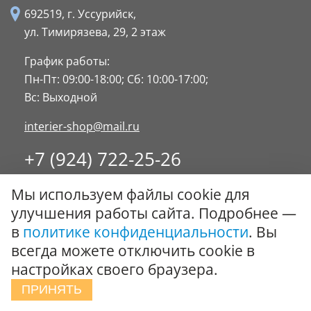
692519, г. Уссурийск,
ул. Тимирязева, 29,
2 этаж
График работы:
Пн-Пт: 09:00-18:00;
Сб: 10:00-17:00;
Вс: Выходной
interier-shop@mail.ru
+7 (924) 722-25-26
8 (4234) 32-17-89
Мы используем файлы cookie для
Заказать обратный звонок
улучшения работы сайта. Подробнее —
в
политике конфиденциальности
. Вы
© ООО "Стиль-Интерьер" 1996 - 2026. Все права
всегда можете отключить cookie в
защищены.
настройках своего браузера.
Политика обработки персональных данных
ПРИНЯТЬ
Сообщить об ошибке