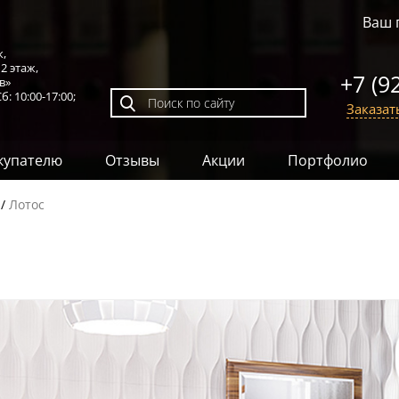
Ваш 
к,
,
2 этаж
,
+7 (9
в»
б: 10:00-17:00;
Заказат
купателю
Отзывы
Акции
Портфолио
Лотос