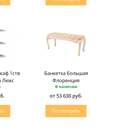
каф 1ств
Банкетка большая
а Люкс
Флоренция
и
В наличии
уб.
от 53 630 руб.