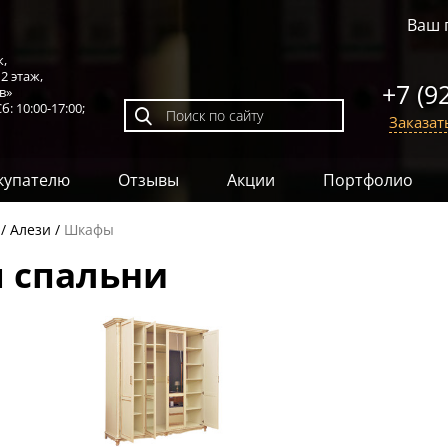
Ваш 
к,
,
2 этаж
,
+7 (9
в»
б: 10:00-17:00;
Заказат
купателю
Отзывы
Акции
Портфолио
Алези
Шкафы
 спальни