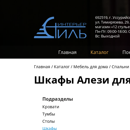
692519, г. Уссурийс
ул. Тимирязева, 29
магазин «12 стулье
Пн-Пт: 09:00-18:00;
С
Вс: Выходной
Главная
Каталог
По
Главная
Каталог
Мебель для дома
Спальни
Шкафы Алези для
Подразделы
Кровати
Тумбы
Столы
Шкафы