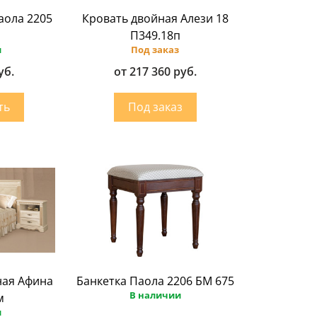
аола 2205
Кровать двойная Алези 18
П349.18п
и
Под заказ
уб.
от 217 360 руб.
ная Афина
Банкетка Паола 2206 БМ 675
В наличии
м
и