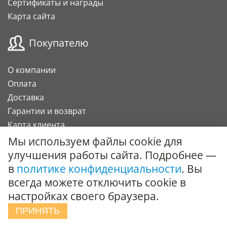
Сертификаты и награды
Карта сайта
Покупателю
О компании
Оплата
Доставка
Гарантии и возврат
Карта клиента
Подарочный сертификат
Мы используем файлы cookie для
улучшения работы сайта. Подробнее —
Сотрудничество
в
политике конфиденциальности
. Вы
всегда можете отключить cookie в
Поставки под заказ
настройках своего браузера.
Вызов специалиста
ПРИНЯТЬ