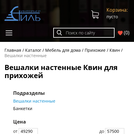
Корзина:
пусто
(
0
)
Главная
Каталог
Мебель для дома
Прихожие
Квин
Вешалки настенные
Вешалки настенные Квин для
прихожей
Подразделы
Вешалки настенные
Банкетки
Цена
от
до