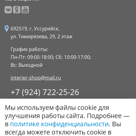
692519, г. Уссурийск,
ул. Тимирязева, 29,
2 этаж
График работы:
Пн-Пт: 09:00-18:00;
Сб: 10:00-17:00;
Вс: Выходной
interier-shop@mail.ru
+7 (924) 722-25-26
8 (4234) 32-17-89
Мы используем файлы cookie для
Заказать обратный звонок
улучшения работы сайта. Подробнее —
в
политике конфиденциальности
. Вы
© ООО "Стиль-Интерьер" 1996 - 2026. Все права
всегда можете отключить cookie в
защищены.