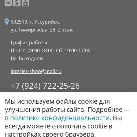
692519, г. Уссурийск,
ул. Тимирязева, 29,
2 этаж
График работы:
Пн-Пт: 09:00-18:00;
Сб: 10:00-17:00;
Вс: Выходной
interier-shop@mail.ru
+7 (924) 722-25-26
8 (4234) 32-17-89
Мы используем файлы cookie для
Заказать обратный звонок
улучшения работы сайта. Подробнее —
в
политике конфиденциальности
. Вы
© ООО "Стиль-Интерьер" 1996 - 2026. Все права
всегда можете отключить cookie в
защищены.
настройках своего браузера.
Политика обработки персональных данных