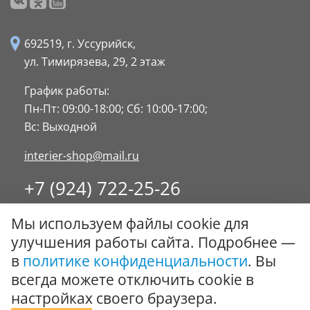
692519, г. Уссурийск,
ул. Тимирязева, 29,
2 этаж
График работы:
Пн-Пт: 09:00-18:00;
Сб: 10:00-17:00;
Вс: Выходной
interier-shop@mail.ru
+7 (924) 722-25-26
8 (4234) 32-17-89
Мы используем файлы cookie для
Заказать обратный звонок
улучшения работы сайта. Подробнее —
в
политике конфиденциальности
. Вы
© ООО "Стиль-Интерьер" 1996 - 2026. Все права
всегда можете отключить cookie в
защищены.
настройках своего браузера.
Политика обработки персональных данных