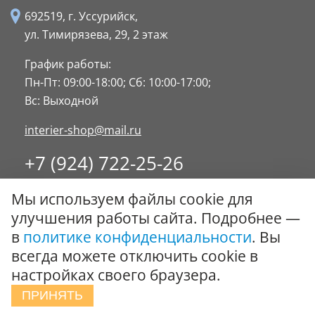
692519, г. Уссурийск,
ул. Тимирязева, 29,
2 этаж
График работы:
Пн-Пт: 09:00-18:00;
Сб: 10:00-17:00;
Вс: Выходной
interier-shop@mail.ru
+7 (924) 722-25-26
8 (4234) 32-17-89
Мы используем файлы cookie для
Заказать обратный звонок
улучшения работы сайта. Подробнее —
в
политике конфиденциальности
. Вы
© ООО "Стиль-Интерьер" 1996 - 2026. Все права
всегда можете отключить cookie в
защищены.
настройках своего браузера.
Политика обработки персональных данных
ПРИНЯТЬ
Сообщить об ошибке