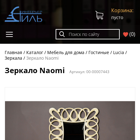
Корзина:
пусто
(
0
)
Главная
Каталог
Мебель для дома
Гостиные
Lucia
Зеркала
Зеркало Naomi
Зеркало Naomi
Артикул:
00-00007443