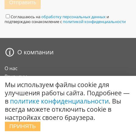
Отправить
Соглашаюсь на
обработку персональных данных
и
подтверждаю ознакомление с
политикой конфиденциальности
О компании
О нас
Вакансии
Мы используем файлы cookie для
Сертификаты и награды
улучшения работы сайта. Подробнее —
Карта сайта
в
политике конфиденциальности
. Вы
Покупателю
всегда можете отключить cookie в
настройках своего браузера.
О компании
ПРИНЯТЬ
Оплата