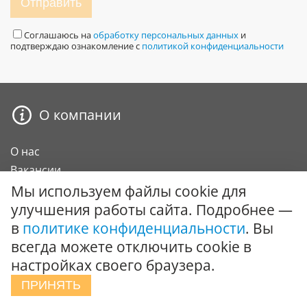
Отправить
Соглашаюсь на
обработку персональных данных
и
подтверждаю ознакомление с
политикой конфиденциальности
О компании
О нас
Вакансии
Сертификаты и награды
Мы используем файлы cookie для
Карта сайта
улучшения работы сайта. Подробнее —
в
политике конфиденциальности
. Вы
Покупателю
всегда можете отключить cookie в
настройках своего браузера.
О компании
ПРИНЯТЬ
Оплата