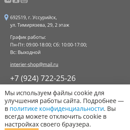
692519, г. Уссурийск,
ул. Тимирязева, 29,
2 этаж
График работы:
Пн-Пт: 09:00-18:00;
Сб: 10:00-17:00;
Вс: Выходной
interier-shop@mail.ru
+7 (924) 722-25-26
8 (4234) 32-17-89
Мы используем файлы cookie для
Заказать обратный звонок
улучшения работы сайта. Подробнее —
в
политике конфиденциальности
. Вы
© ООО "Стиль-Интерьер" 1996 - 2026. Все права
всегда можете отключить cookie в
защищены.
настройках своего браузера.
Политика обработки персональных данных