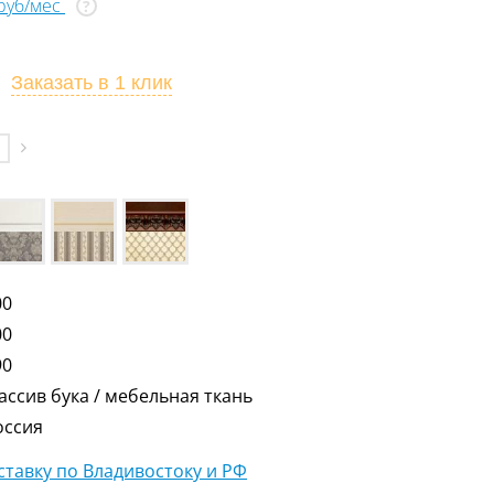
 руб/мес
?
Заказать
в 1 клик
00
00
90
ассив бука / мебельная ткань
оссия
тавку по Владивостоку и РФ