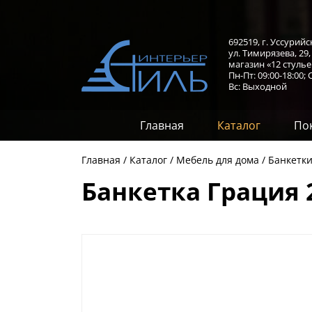
692519, г. Уссурийс
ул. Тимирязева, 29
магазин «12 стулье
Пн-Пт: 09:00-18:00;
С
Вс: Выходной
Главная
Каталог
По
Главная
Каталог
Мебель для дома
Банкетки
Банкетка Грация 