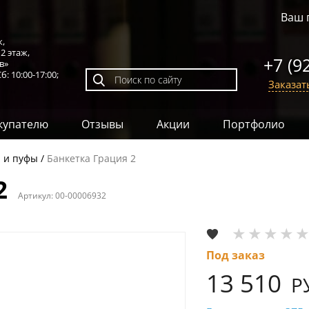
Ваш 
к,
,
2 этаж
,
+7 (9
в»
б: 10:00-17:00;
Заказат
купателю
Отзывы
Акции
Портфолио
 и пуфы
Банкетка Грация 2
2
Артикул:
00-00006932
Под заказ
13 510
Р